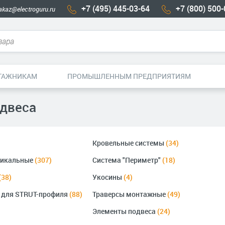
+7 (495) 445-03-64
+7 (800) 500
akaz@electroguru.ru
ТАЖНИКАМ
ПРОМЫШЛЕННЫМ ПРЕДПРИЯТИЯМ
двеса
Кровельные системы
(34)
ртикальные
(307)
Система "Периметр"
(18)
(38)
Укосины
(4)
 для STRUT-профиля
(88)
Траверсы монтажные
(49)
Элементы подвеса
(24)