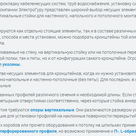
окладку кабеленесущих систем, труб водоснабжения, установку с
компании ЭлектроГуру представлен широкий выбор несущих элемен
икальные стойки для настенного, напольного и потолочного монта
руются как отдельно стоящие элементы, так и в составе различных
, способа и места установки, можно подобрать кронштейны той или
ла.
иваемые на стену, на вертикальную стойку или на потолочные пер
ой полки, так и пяты, но и от конфигурации самого кронштейна. О
ле
укосины.
ве несущих элементов для кронштейнов, когда их нужно установит
о-напольные и настенно-потолочные (без пяты). Для последних, в 
льные.
анных профилей различного сечения и необходимой длины. Если ст
четырьмя отверстиями соответственно, через которые стойка анке
ытия требуются
опоры вертикальные
. Они различаются размером у
щие для установки профилей на наклонные поверхности перекрытий
х коробов или прочего оборудования к потолку на шпильках прим
 перфорированного профиля
, но возможно применение и
П-
,
L-обра