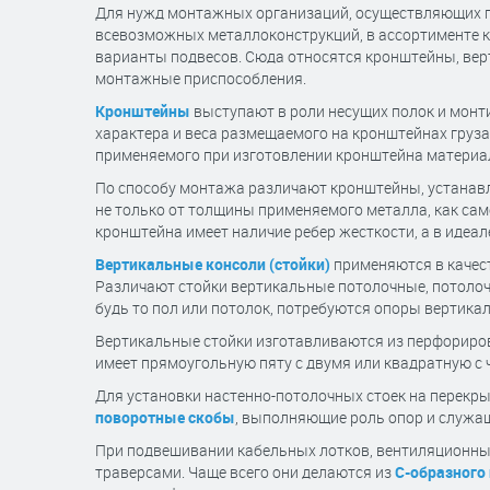
Для нужд монтажных организаций, осуществляющих пр
всевозможных металлоконструкций, в ассортименте 
варианты подвесов. Сюда относятся кронштейны, верт
монтажные приспособления.
Кронштейны
выступают в роли несущих полок и монти
характера и веса размещаемого на кронштейнах груза
применяемого при изготовлении кронштейна материа
По способу монтажа различают кронштейны, устанавл
не только от толщины применяемого металла, как сам
кронштейна имеет наличие ребер жесткости, а в идеа
Вертикальные консоли (стойки)
применяются в качест
Различают стойки вертикальные потолочные, потолочн
будь то пол или потолок, потребуются опоры вертика
Вертикальные стойки изготавливаются из перфориров
имеет прямоугольную пяту с двумя или квадратную с 
Для установки настенно-потолочных стоек на перекр
поворотные скобы
, выполняющие роль опор и служа
При подвешивании кабельных лотков, вентиляционны
траверсами. Чаще всего они делаются из
С-образного