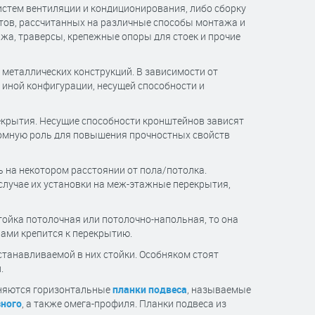
истем вентиляции и кондиционирования, либо сборку
тов, рассчитанных на различные способы монтажа и
жа, траверсы, крепежные опоры для стоек и прочие
 металлических конструкций. В зависимости от
 иной конфигурации, несущей способности и
екрытия. Несущие способности кронштейнов зависят
громную роль для повышения прочностных свойств
ь на некотором расстоянии от пола/потолка.
случае их установки на меж-этажные перекрытия,
ойка потолочная или потолочно-напольная, то она
рами крепится к перекрытию.
станавливаемой в них стойки. Особняком стоят
.
еняются горизонтальные
планки подвеса
, называемые
зного
, а также омега-профиля. Планки подвеса из