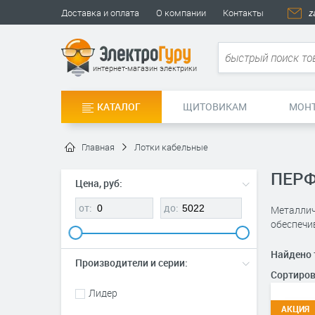
Доставка и оплата
О компании
Контакты
z
интернет-магазин электрики
КАТАЛОГ
ЩИТОВИКАМ
МОН
Главная
Лотки кабельные
ПЕРФ
Цена, руб:
от:
до:
Металлич
обеспечи
Найдено 
Производители и серии:
Сортиров
Лидер
АКЦИЯ