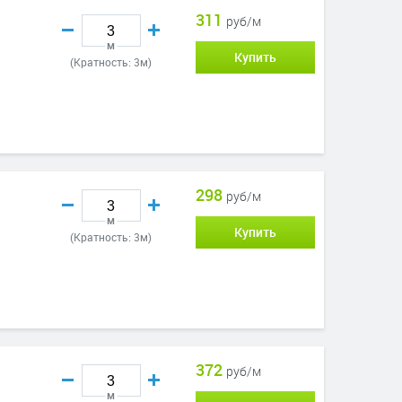
311
руб/м
м
Купить
(Кратность: 3м)
298
руб/м
м
Купить
(Кратность: 3м)
372
руб/м
м