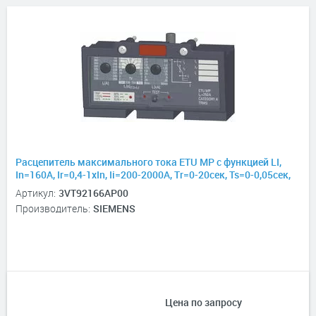
Расцепитель максимального тока ETU MP с функцией LI,
In=160А, Ir=0,4-1хIn, Ii=200-2000А, Tr=0-20сек, Ts=0-0,05сек,
для 3VT2
Артикул:
3VT92166AP00
Производитель:
SIEMENS
Цена по запросу