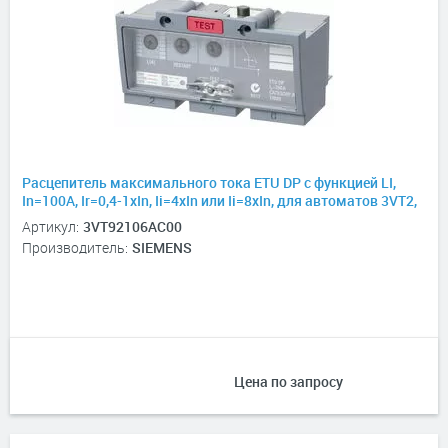
Расцепитель максимального тока ETU DP с функцией LI,
In=100А, Ir=0,4-1хIn, Ii=4xIn или Ii=8xIn, для автоматов 3VT2,
3P, 3P+N
Артикул:
3VT92106AC00
Производитель:
SIEMENS
Цена по запросу