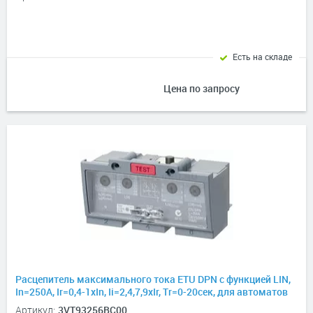
Есть на складе
Цена по запросу
Расцепитель максимального тока ETU DPN с функцией LIN,
In=250А, Ir=0,4-1хIn, Ii=2,4,7,9хIr, Tr=0-20сек, для автоматов
3VT3, 4P
Артикул:
3VT93256BC00