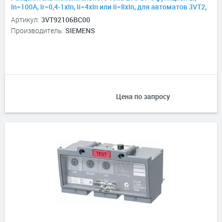
In=100А, Ir=0,4-1хIn, Ii=4xIn или Ii=8xIn, для автоматов 3VT2,
4P
Артикул:
3VT92106BC00
Производитель:
SIEMENS
Цена по запросу