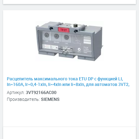
Расцепитель максимального тока ETU DP с функцией LI,
In=160А, Ir=0,4-1хIn, Ii=4xIn или Ii=8xIn, для автоматов 3VT2,
3P, 3P+N
Артикул:
3VT92166AC00
Производитель:
SIEMENS