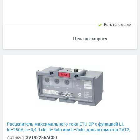
Есть на складе
Цена по запросу
Расцепитель максимального тока ETU DP с функцией LI,
In=250А, Ir=0,4-1хIn, Ii=4xIn или Ii=8xIn, для автоматов 3VT2,
3P, 3P+N
Артикул:
3VT92256AC00