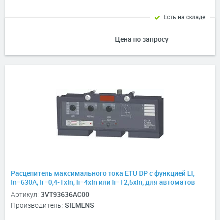
Есть на складе
Цена по запросу
Расцепитель максимального тока ETU DP с функцией LI,
In=630А, Ir=0,4-1хIn, Ii=4xIn или Ii=12,5xIn, для автоматов
3VT3, 3P, 3P+N
Артикул:
3VT93636AC00
Производитель:
SIEMENS