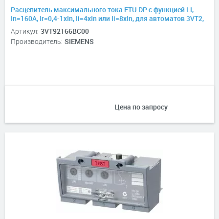
Расцепитель максимального тока ETU DP с функцией LI,
In=160А, Ir=0,4-1хIn, Ii=4xIn или Ii=8xIn, для автоматов 3VT2,
4P
Артикул:
3VT92166BC00
Производитель:
SIEMENS
Цена по запросу