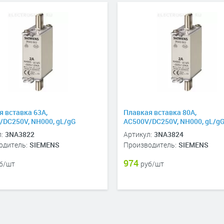
я вставка 63A,
Плавкая вставка 80A,
/DC250V, NH000, gL/gG
AC500V/DC250V, NH000, gL/g
:
3NA3822
Артикул:
3NA3824
одитель:
SIEMENS
Производитель:
SIEMENS
974
б/шт
руб/шт