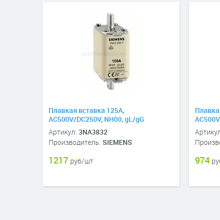
Плавкая вставка 125A,
Плавка
AC500V/DC250V, NH00, gL/gG
AC500V
Артикул:
3NA3832
Артикул
Производитель:
SIEMENS
Произв
1217
974
руб/шт
ру